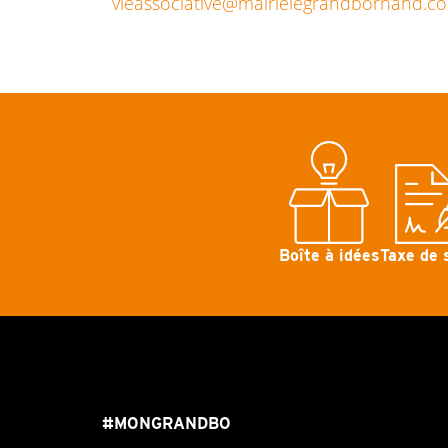
vieassociative@mairielegrandbornand.c
Boîte à idées
Taxe de 
#MONGRANDBO