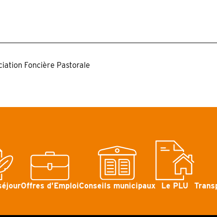
ociation Foncière Pastorale
séjour
Offres d’Emploi
Conseils municipaux
Le PLU
Trans