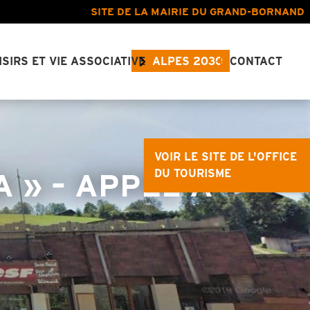
SITE DE LA MAIRIE DU GRAND-BORNAND
ISIRS ET VIE ASSOCIATIVE
ALPES 2030
CONTACT
VOIR LE SITE DE L'OFFICE
A » – APPEL À
DU TOURISME